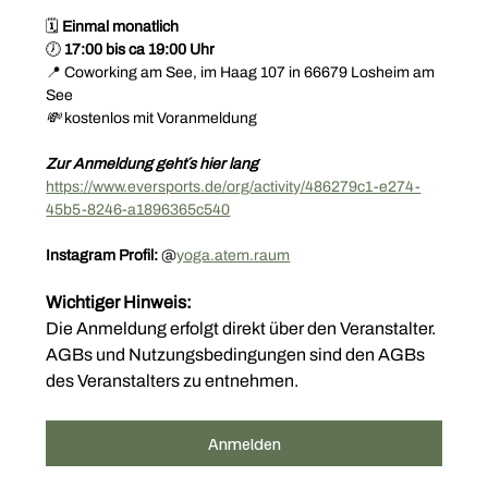
🗓️ 
Einmal monatlich
🕖 
17:00 bis ca 19:00 Uhr
📍 Coworking am See, im Haag 107 in 66679 Losheim am 
See
💸 
kostenlos mit Voranmeldung
Zur Anmeldung geht´s hier lang 
https://www.eversports.de/org/activity/486279c1-e274-
45b5-8246-a1896365c540
Instagram Profil: 
@
yoga.atem.raum
Wichtiger Hinweis:
Die Anmeldung erfolgt direkt über den Veranstalter.
AGBs und Nutzungsbedingungen sind den AGBs 
des Veranstalters zu entnehmen.
Anmelden