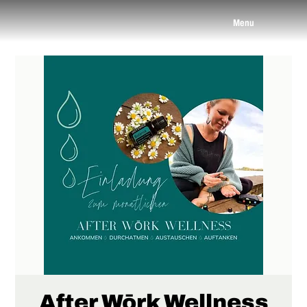
Menu
After Wōrk Wellness