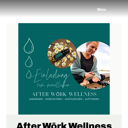
Menu
After Wōrk Wellness