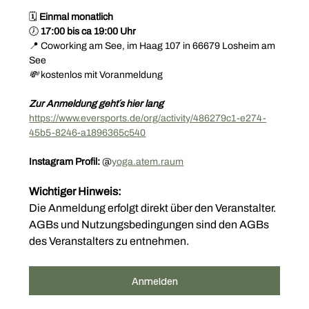
🗓️ 
Einmal monatlich
🕖 
17:00 bis ca 19:00 Uhr
📍 Coworking am See, im Haag 107 in 66679 Losheim am 
See
💸 
kostenlos mit Voranmeldung
Zur Anmeldung geht´s hier lang 
https://www.eversports.de/org/activity/486279c1-e274-
45b5-8246-a1896365c540
Instagram Profil: 
@
yoga.atem.raum
Wichtiger Hinweis:
Die Anmeldung erfolgt direkt über den Veranstalter.
AGBs und Nutzungsbedingungen sind den AGBs 
des Veranstalters zu entnehmen.
Anmelden