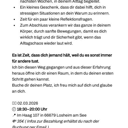
nächsten Wochen, in deinem Alttag begleitet.
Ein kleines Geschenk, dass dir dabei hilft, dich in 
stressigen Situationen an dein Warum zu erinnern.
Zeit für ein paar kleine Reflektionsfragen.
Zum Abschluss verankern wir das ganze in deinem 
Körper, durch sanfte Bewegungen, damit es dich 
wirklich trägt und dir Sicherheit gibt, wenn das 
Alltagschaos wieder laut wird.
Es ist Zeit, dass dich jemand hält, weil du es sonst immer 
für andere tust.
Ich bin diesen Weg gegangen und aus dieser Erfahrung 
heraus öffne ich dir einen Raum, in dem du deinen ersten 
Schritt gehen kannst.
Buche dir deinen Platz, ich freu mich auf dich und glaube 
an dich.
❤️‍🔥 02.03.2026
🕖 
18:30–20:00 Uhr
📍 Im Haag 107 in 66679 Losheim am See
💸 35€ ( Infos zur Bezahlung erhältst du nach der 
Buchung per Email.)