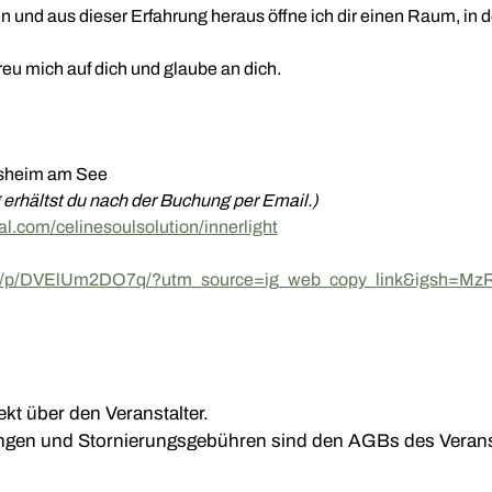
 und aus dieser Erfahrung heraus öffne ich dir einen Raum, in d
freu mich auf dich und glaube an dich.
osheim am See
g erhältst du nach der Buchung per Email.)
cal.com/celinesoulsolution/innerlight
com/p/DVElUm2DO7q/?utm_source=ig_web_copy_link&igsh=
kt über den Veranstalter.
en und Stornierungsgebühren sind den AGBs des Veranst