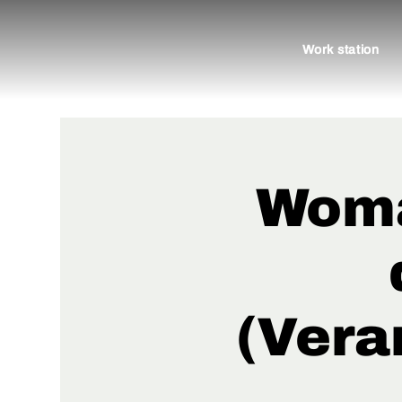
Work station
Woman
(Vera