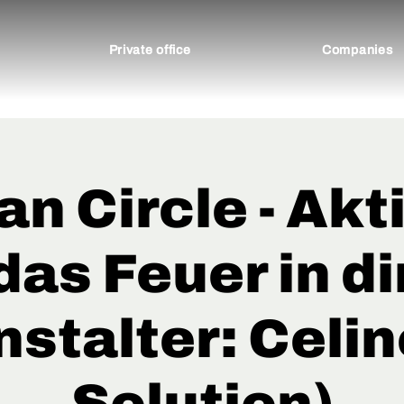
Private office
Companies
 Circle - Akt
das Feuer in di
nstalter: Celin