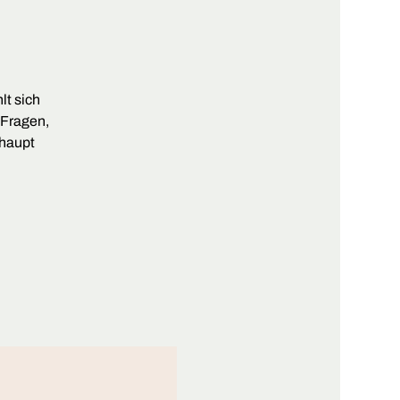
lt sich
 Fragen,
rhaupt