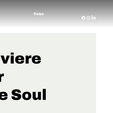
Rates
iviere
r
e Soul