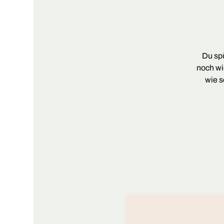
Du spü
noch wi
wie s