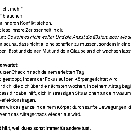
nicht mehr“
?“ brauchen
inneren Konflikt stehen.
diese innere Zerissenheit in dir.
gt: 
So geht es nicht weiter. Und die Angst die flüstert, aber wie 
Einladung, dass nicht alleine schaffen zu müssen, sondern in 
den lässt und deinen Mut und dein Glaube an dich wachsen lässt
erwartet:
zer Check in nach deinem erlebten Tag
 gestoppt, indem der Fokus auf den Körper gerichtet wird.
ür dich, die dich über die nächsten Wochen, in deinem Alttag begl
ass dir dabei hilft, dich in stressigen Situationen an dein Warum
 Reflektionsfragen.
n wir das ganze in deinem Körper, durch sanfte Bewegungen, dam
, wenn das Alltagschaos wieder laut wird.
 hält, weil du es sonst immer für andere tust.