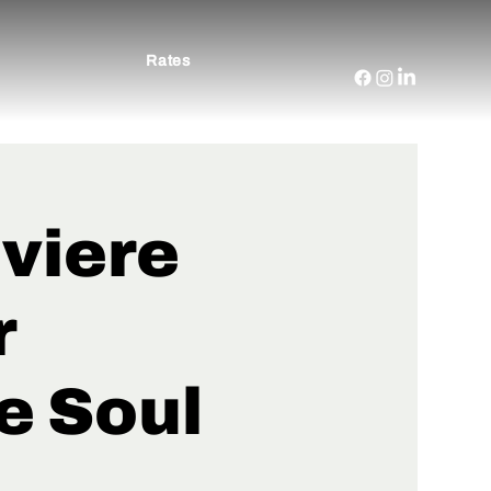
Rates
iviere
r
e Soul