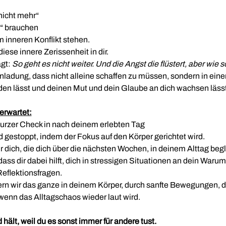
nicht mehr“
?“ brauchen
inneren Konflikt stehen.
diese innere Zerissenheit in dir.
gt: 
So geht es nicht weiter. Und die Angst die flüstert, aber wie 
Einladung, dass nicht alleine schaffen zu müssen, sondern in 
den lässt und deinen Mut und dein Glaube an dich wachsen lässt
erwartet:
zer Check in nach deinem erlebten Tag
 gestoppt, indem der Fokus auf den Körper gerichtet wird.
ür dich, die dich über die nächsten Wochen, in deinem Alttag begl
ass dir dabei hilft, dich in stressigen Situationen an dein Warum
 Reflektionsfragen.
n wir das ganze in deinem Körper, durch sanfte Bewegungen, dam
, wenn das Alltagschaos wieder laut wird.
 hält, weil du es sonst immer für andere tust.