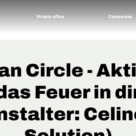
Private office
Companies
 Circle - Akt
das Feuer in di
nstalter: Celin