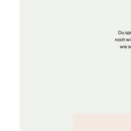
Du spü
noch wi
wie s