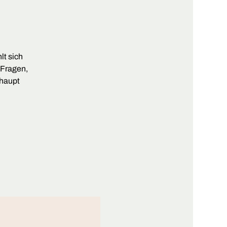
lt sich
 Fragen,
rhaupt