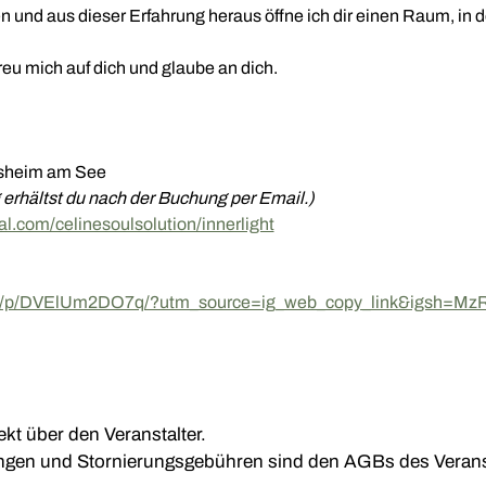
 und aus dieser Erfahrung heraus öffne ich dir einen Raum, in d
freu mich auf dich und glaube an dich.
osheim am See
g erhältst du nach der Buchung per Email.)
cal.com/celinesoulsolution/innerlight
com/p/DVElUm2DO7q/?utm_source=ig_web_copy_link&igsh=
kt über den Veranstalter.
en und Stornierungsgebühren sind den AGBs des Veranst