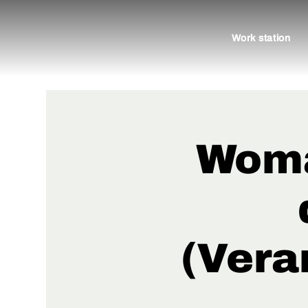
Work station
Woman
(Vera