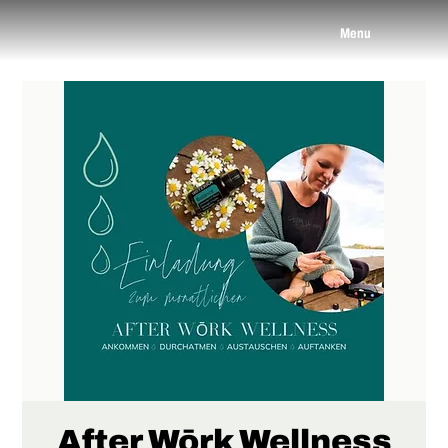
Menu
After Wōrk Wellness